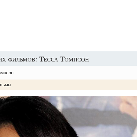
х фильмов: Тесса Томпсон
омпсон.
льмы.