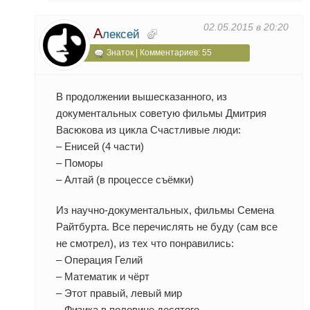
02.05.2015 в 20:20
А
лексей
Знаток | Комментариев: 55
В продолжении вышесказанного, из
документальных советую фильмы Дмитрия
Васюкова из цикла Счастливые люди:
– Енисей (4 части)
– Поморы
– Алтай (в процессе съёмки)
Из научно-документальных, фильмы Семена
Райтбурта. Все перечислять не буду (сам все
не смотрел), из тех что понравились:
– Операция Гелий
– Математик и чёрт
– Этот правый, левый мир
– Физика в половине десятого