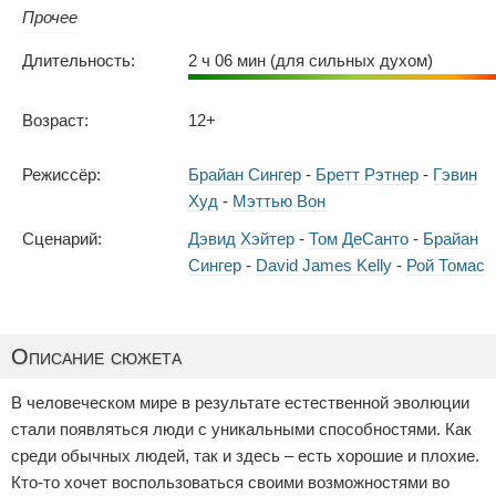
Прочее
Длительность:
2 ч 06 мин (для сильных духом)
Возраст:
12+
Режиссёр:
Брайан Сингер
-
Бретт Рэтнер
-
Гэвин
Худ
-
Мэттью Вон
Сценарий:
Дэвид Хэйтер
-
Том ДеСанто
-
Брайан
Сингер
-
David James Kelly
-
Рой Томас
Описание сюжета
В человеческом мире в результате естественной эволюции
стали появляться люди с уникальными способностями. Как
среди обычных людей, так и здесь – есть хорошие и плохие.
Кто-то хочет воспользоваться своими возможностями во