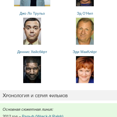
Джо Ло Трульо
Эд О’Нил
Деннис Хейсбёрт
Эди МакКлёрг
Хронология и серия фильмов
Основная сюжетная линия:
2012 год –
Ральф (Wreck-It Ralph)