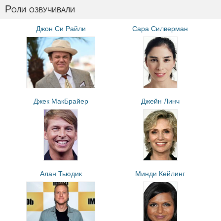
Роли озвучивали
Джон Си Райли
Сара Силверман
Джек МакБрайер
Джейн Линч
Алан Тьюдик
Минди Кейлинг