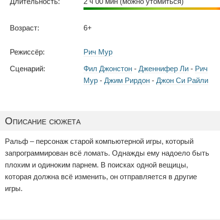
Длительность:
2 ч 00 мин (можно утомиться)
Возраст:
6+
Режиссёр:
Рич Мур
Сценарий:
Фил Джонстон
-
Дженнифер Ли
-
Рич
Мур
-
Джим Рирдон
-
Джон Си Райли
Описание сюжета
Ральф – персонаж старой компьютерной игры, который
запрограммирован всё ломать. Однажды ему надоело быть
плохим и одиноким парнем. В поисках одной вещицы,
которая должна всё изменить, он отправляется в другие
игры.