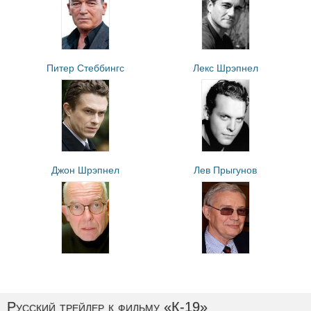
Питер Стеббингс
Лекс Шрэпнел
Джон Шрэпнел
Лев Прыгунов
Русский трейлер к фильму «К-19»