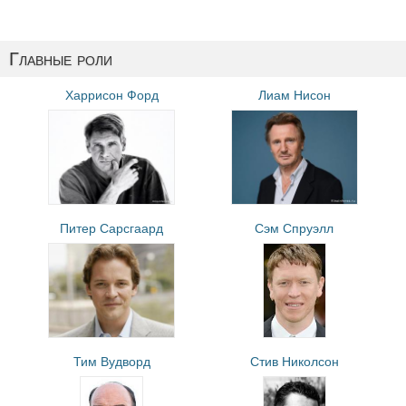
Главные роли
Харрисон Форд
Лиам Нисон
Питер Сарсгаард
Сэм Спруэлл
Тим Вудворд
Стив Николсон