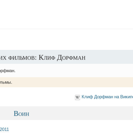
их фильмов: Клиф Дорфман
орфман.
льмы.
Клиф Дорфман на Викип
Воин
2011