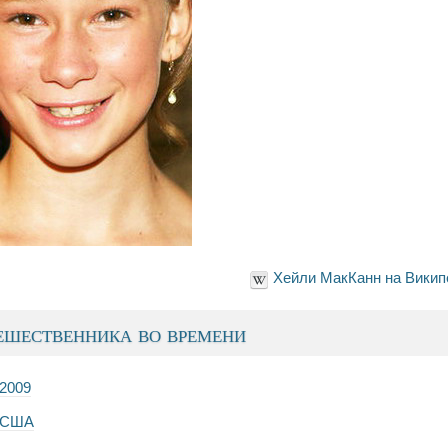
Хейли МакКанн на Викип
шественника во времени
2009
США