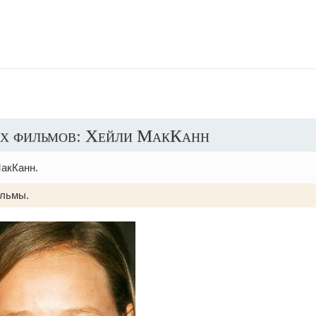
х фильмов: Хейли МакКанн
акКанн.
льмы.