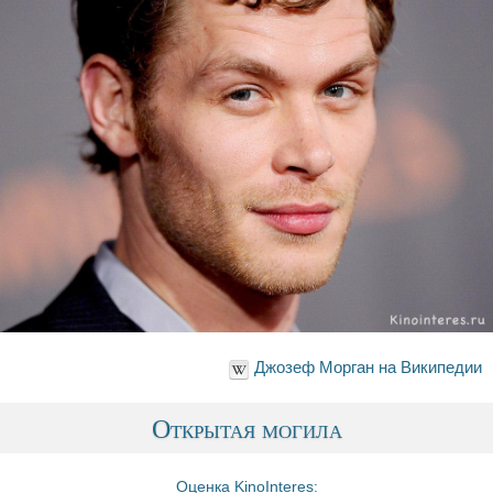
Джозеф Морган на Википедии
Открытая могила
Оценка KinoInteres: