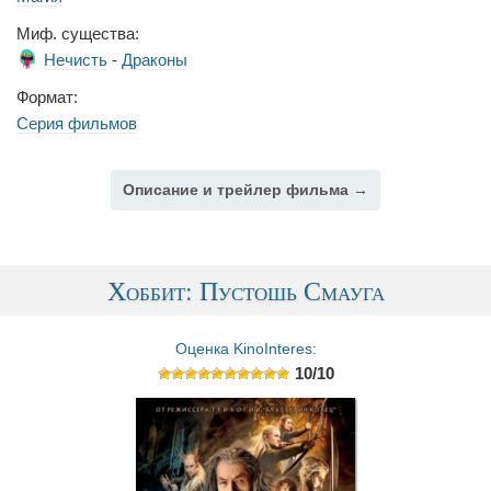
Миф. существа:
Нечисть
-
Драконы
Формат:
Серия фильмов
Описание и трейлер фильма →
Хоббит: Пустошь Смауга
Оценка KinoInteres:
10/10