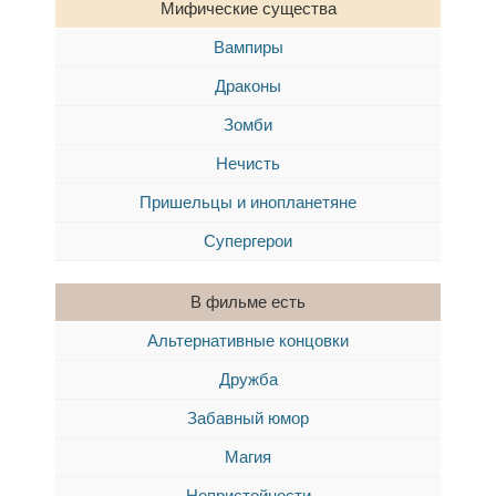
Мифические существа
Вампиры
Драконы
Зомби
Нечисть
Пришельцы и инопланетяне
Супергерои
В фильме есть
Альтернативные концовки
Дружба
Забавный юмор
Магия
Непристойности